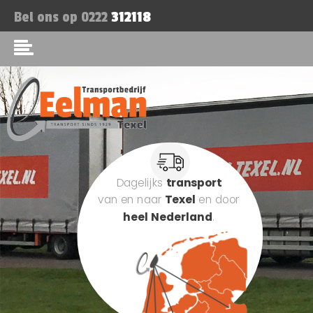
Bel ons op
0222
312118
Dagelijks
transport
van en naar
Texel
en door
heel Nederland
.